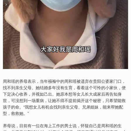
周和瑶的养母表示，当年襁褓中的周和瑶被遗弃在贵阳公婆家门口，
找不到亲生父母。她结婚多年没有生育，看着这个可怜的小家伙，便
下定决心收养，并视如己出。她原本想等女儿长大成家后再告知身
世，可没想到一场重病，让她不得不提前揭开这个秘密，只希望能救
孩子的命。“我想女儿有机会找到亲生父母、兄弟姐妹，能来帮她配
型，救救她。”
养母说，目前有一位在海上工作的男士说，怀疑自己是周和瑶的生