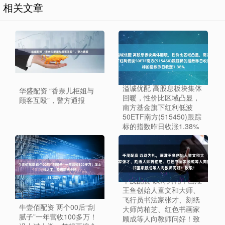
相关文章
溢诚优配 高股息板块集体
华盛配资 “香奈儿柜姐与
回暖，性价比区域凸显，
顾客互殴”，警方通报
南方基金旗下红利低波
50ETF南方(515450)跟踪
标的指数昨日收涨1.38%
千茂配资 以诗为礼，画淮
王鱼创始人童文和大师、
飞行员书法家张才、刻纸
牛壹佰配资 两个00后“刮
大师芮柏芝、红色书画家
腻子”一年营收100多万！
顾成等人向教师问好！致