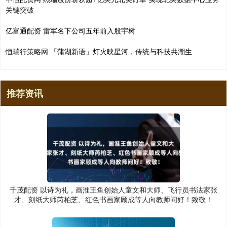
关键突破
亿富通配资 雷军名下公司五年前入股宇树
恒瑞行策略网 「蒲湖新语」灯火映星河，传统与科技共潮生
推荐资讯
千茂配资 以诗为礼，画淮王鱼创始人童文和大师、飞行员书法家张
才、刻纸大师芮柏芝、红色书画家顾成等人向教师问好！致敬！