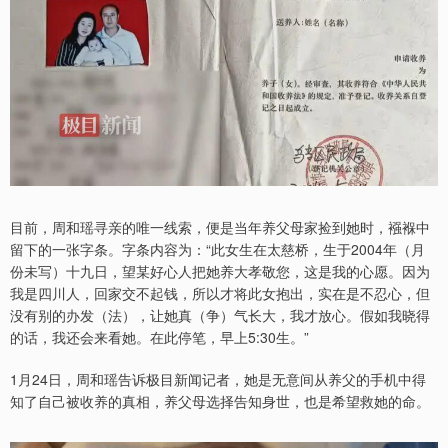
目前，周和瑶寻亲的唯一线索，便是当年养父母家捡到她时，襁褓中
留下的一张字条。字条内容为：“此女生在太慈桥，生于2004年（月
份未写）十九日，望某好心人把她养大孝敬您，这是我的心愿。因为
我是四川人，回家交不起钱，所以才将此女抱出，实在是不忍心，但
没有别的办发（法），让她真（争）气长大，我才放心。假如我晓得
的话，我还会来看她。在此停笔，早上5:30生。”
1月24日，周和瑶告诉极目新闻记者，她是无意间从养父的手机中得
知了自己被收养的真相，养父母选择告知身世，也是希望救她的命。