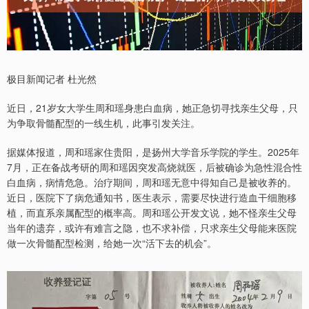
极目新闻记者 杜光然
近日，21岁女大学生周和瑶身患白血病，她正急切寻找亲生父母，只
为争取骨髓配型的一线生机，此事引发关注。
据媒体报道，周和瑶家住贵阳，是扬州大学音乐学院的学生。2025年
7月，正在备战考研的周和瑶因突发高烧就医，后被确诊为急性混合性
白血病，病情危急。治疗期间，周和瑶无意中得知自己是被收养的。
近日，医院下了病危通知书，医生表示，需要尽快进行造血干细胞移
植，而直系亲属配型的概率高。周和瑶公开发文说，她不怪亲生父母
当年的遗弃，或许有难言之隐，也不求补偿，只求亲生父母能来医院
做一次骨髓配型检测，给她一次“活下去的机会”。