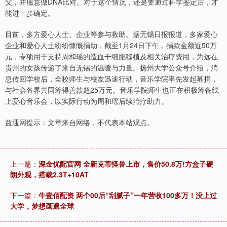
父，并愿意做DNA比对。对于这个情况，还是要通过科学鉴定后，才
能进一步确定。
目前，多方爱心人士、企业等参与救助。据无锡日报报道，多家爱心
企业和爱心人士纷纷慷慨捐助，截至1月24日下午，捐款金额近50万
元‌，专项用于支持周和瑶的造血干细胞移植及相关治疗费用，为远在
贵州的女孩传递了来自无锡的温暖与力量。扬州大学公众号介绍，消
息传回学校后，全校师生与校友迅速行动，音乐学院率先发起募捐，
与社会各界共同筹得善款超25万元。音乐学院师生也正在积极筹备线
上爱心音乐会，以实际行动为周和瑶后续治疗助力。
益通网提示：文章来自网络，不代表本站观点。
上一篇：
深金优配官网 全新克蒂怪兽上市，售价50.8万!方盒子硬
朗外观，搭载2.3T+10AT
下一篇：
牛壹佰配资 两个00后“刮腻子”一年营收100多万！没上过
大学，梦想画遍全球