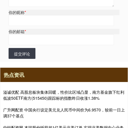
你的昵称
*
你的邮箱
*
提交评论
热点资讯
溢诚优配 高股息板块集体回暖，性价比区域凸显，南方基金旗下红利
低波50ETF南方(515450)跟踪标的指数昨日收涨1.38%
广升网配资 中国央行设定美元兑人民币中间价为6.9570，较前一日上
调37个基点
中恒配资网 杰瑞股份斩获超1亿美元北美订单 实现北美数据中心业务