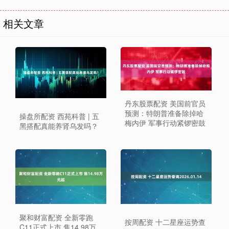
相关文章
丹东股票配资 美国前官员
预测：特朗普准备除掉哈
操盘所配资 西苑科普 | 五
梅内伊 军事行动紧锣密鼓
黑搭配真能养肾乌发吗？
聚和财富配资 全新零跑
按周配资 十二星座运势查
C11正式上市 售14.98万