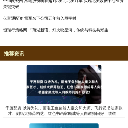
中恒配资网 杰瑞股份斩获超1亿美元北美订单 实现北美数据中心业务
关键突破
亿富通配资 雷军名下公司五年前入股宇树
恒瑞行策略网 「蒲湖新语」灯火映星河，传统与科技共潮生
推荐资讯
千茂配资 以诗为礼，画淮王鱼创始人童文和大师、飞行员书法家张
才、刻纸大师芮柏芝、红色书画家顾成等人向教师问好！致敬！