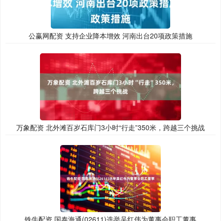
公赢网配资 支持企业降本增效 河南出台20项政策措施
万象配资 北外滩百岁石库门3小时“行走”350米，跨越三个挑战
铁牛配资 国泰海通(02611)选举吴红伟为董事会职工董事