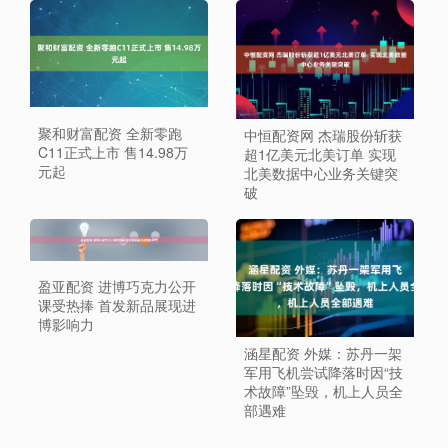
聚和财富配资 全新零跑
中恒配资网 杰瑞股份斩获
C11正式上市 售14.98万
超1亿美元北美订单 实现
元起
北美数据中心业务关键突
破
盈亚配资 进博巧克力公开
课受热捧 首发新品展现进
博影响力
涵星配资 外媒：苏丹一架
军用飞机尝试降落时因“技
术故障”坠毁，机上人员全
部遇难