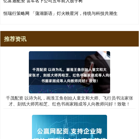
亿富通配资 雷军名下公司五年前入股宇树
恒瑞行策略网 「蒲湖新语」灯火映星河，传统与科技共潮生
推荐资讯
千茂配资 以诗为礼，画淮王鱼创始人童文和大师、飞行员书法家张
才、刻纸大师芮柏芝、红色书画家顾成等人向教师问好！致敬！