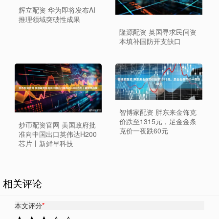
辉立配资 华为即将发布AI
推理领域突破性成果
隆源配资 英国寻求民间资
本填补国防开支缺口
智博家配资 胖东来金饰克
价跌至1315元，足金金条
炒币配资官网 美国政府批
克价一夜跌60元
准向中国出口英伟达H200
芯片丨新鲜早科技
相关评论
本文评分
*