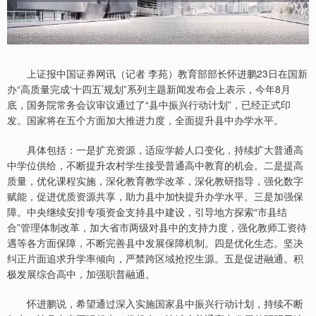
上证报中国证券网讯（记者 李苑）教育部部长怀进鹏23日在国新
办“高质量完成‘十四五’规划”系列主题新闻发布会上表示，今年8月
底，国务院常务会议审议通过了“县中振兴行动计划”，已经正式印
发。国家将在五个方面加大推进力度，全面提升县中办学水平。
具体包括：一是扩充资源，适应学龄人口变化，持续扩大普通高
中学位供给，不断提升农村学生接受普通高中教育的机会。二是提高
质量，优化课程实施，深化教育教学改革，深化教研指导，强化数字
赋能，促进优质资源共享，助力县中加快提升办学水平。三是加强保
障。中央继续安排专项资金支持县中建设，引导地方探索“市县结
合”管理体制改革，加大省市两级对县中的支持力度，强化教师工资待
遇等各方面保障，不断完善县中发展保障机制。四是优化生态。坚决
纠正片面追求升学率倾向，严禁跨区域抢挖生源。五是促进融通。积
极发展综合高中，加强职普融通。
怀进鹏说，希望通过深入实施国家县中振兴行动计划，持续不断