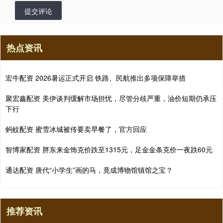
提交评论
热点资讯
宏牛配资 2026暑运正式开启 铁路、民航推出多项保障举措
聚宏鑫配资 美伊谈判缓解市场担忧，尽管分歧严重，油价短期仍承压
下行
蚂蚊配资 蜜雪冰城被传要卖早餐了，官方回应
智博家配资 胖东来金饰克价跌至1315元，足金金条克价一夜跌60元
通达配资 唐代“小学生”画的马，竟成博物馆镇馆之宝？
推荐资讯