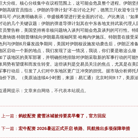
巨大分歧。核心分歧集中在议程范围上，这可能会危及整个进程。伊朗坚
伊朗高级官员指出，伊朗的导弹计划“不在讨论之列”，德黑兰只欢迎专注
卿马可·卢比奥明确表示，华盛顿希望进行更全面的讨论。卢比奥说：“如
讨论的几个关键议题：伊朗的弹道导弹计划其在中东各地支持武装代理人
官员警告称，美国坚持将非核问题纳入谈判可能会危及谈判的可行性。特
统唐纳德·特朗普继续向伊朗最高领袖阿里·哈梅内伊施压。特朗普在接受
色列与伊朗6月爆发战争期间，美国对伊朗核设施发动袭击后，伊朗正准备
地区启动一个新的地点，我们发现了这一情况，我说，你们要是敢这么做
加了该地区的美军部署，并明确拒绝排除对伊朗采取新的军事行动的可能
张局势有望缓和而发生转变。这些谈判是交易员关注的焦点，尤其是在美国
军事行动后，引发了人们对中东地区更广泛冲突的担忧。据市场分析师托
油价下跌。（美原油连续4小时图，来源：易汇通）北京时间9:17，美原油连
益通网提示：文章来自网络，不代表本站观点。
上一篇：
蚂蚊配资 蜜雪冰城被传要卖早餐了，官方回应
下一篇：
宏牛配资 2026暑运正式开启 铁路、民航推出多项保障举措