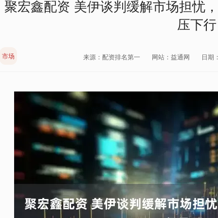
聚宏鑫配资 美伊谈判缓解市场担忧
压下行
市场
来源：配资排名第一
网站：益通网
日期：2