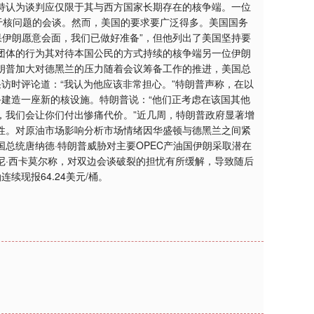
持认为谈判应仅限于其与西方国家长期存在的核争端。一位
于核问题的会谈。然而，美国的要求要广泛得多。美国国务
果伊朗愿意会面，我们已做好准备”，但他列出了美国坚持要
团体的行为其对待本国公民的方式持续的核争端另一位伊朗
朗普加大对德黑兰的压力随着会议筹备工作的推进，美国总
采访时评论道：“我认为他应该非常担心。”特朗普声称，在以
建造一座新的核设施。特朗普说：“他们正考虑在该国其他
，我们会让你们付出惨痛代价。”近几周，特朗普政府显著增
性。对原油市场影响分析市场情绪因华盛顿与德黑兰之间紧
总统唐纳德·特朗普威胁对主要OPEC产油国伊朗采取潜在
尼·西卡莫尔称，对双边会谈破裂的担忧有所缓解，导致随后
续现报64.24美元/桶。