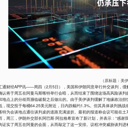
（原标题：美
汇通财经APP讯——周四（2月5日），美国和伊朗同意举行外交谈判，
确认将于周五在阿曼马斯喀特举行会晤，从而结束了围绕这场高风险谈判
和地点上的分歧而濒临破裂之后做出的。由于美伊谈判缓解了地缘政治担
低，现交投于每桶64.25美元附近，日内跌幅约1.3%。但其具体谈判
喀特为会谈地点通往谈判桌的道路充满波折。最初的报道称会议可能在土
而，周三，伊朗外交部长阿巴斯·阿拉格希宣布了新计划，并表示：“感谢
构证实了周五在阿曼的会面，从而敲定了这一安排。议程冲突威胁谈判进