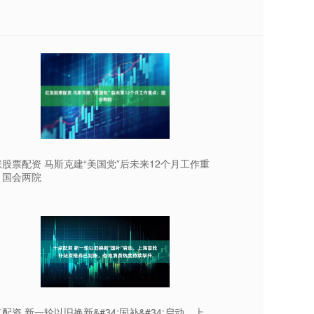
股票配资 马斯克建“美国党”后未来12个月工作重
：国会两院
配资 新一轮以旧换新&#34;国补&#34;启动，上