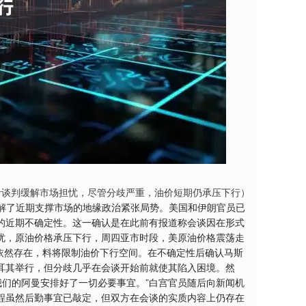
伊谈判缓解市场担忧，尽管分歧严重，油价短期仍承压下行）
缓解了近期支撑市场的地缘政治紧张局势。美国和伊朗官员已
的近期不确定性。这一确认是在此前有报道称会谈因在形式
忧，原油价格承压下行，周四亚市时段，美原油价格震荡走
挑战依然存在，料将限制油价下行空间。在不确定性后确认马斯
耳其举行，但分歧几乎在会谈开始前就使其陷入困境。然
我们的阿曼安排好了一切必要事宜。”白宫官员随后向新闻机
程虽然后勤事宜已敲定，但双方在会谈的实质内容上仍存在