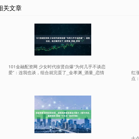
相关文章
101金融配资网 少女时代徐贤自爆“为何几乎不谈恋
红涨
爱”：连我也谈，组合就完蛋了_金孝渊_酒量_恋情
点
十点