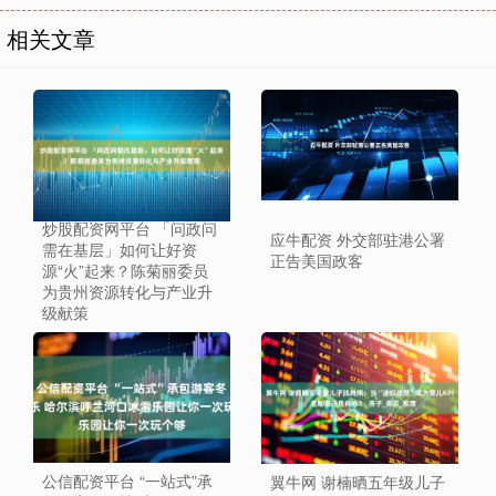
相关文章
炒股配资网平台 「问政问
应牛配资 外交部驻港公署
需在基层」如何让好资
正告美国政客
源“火”起来？陈菊丽委员
为贵州资源转化与产业升
级献策
公信配资平台 “一站式”承
翼牛网 谢楠晒五年级儿子