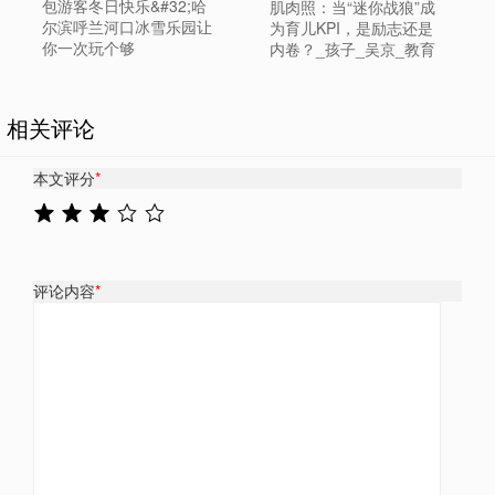
包游客冬日快乐&#32;哈
肌肉照：当“迷你战狼”成
尔滨呼兰河口冰雪乐园让
为育儿KPI，是励志还是
你一次玩个够
内卷？_孩子_吴京_教育
相关评论
本文评分
*
评论内容
*