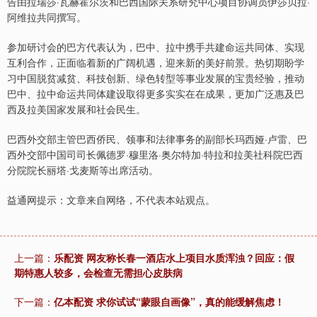
告由拉瑞莎·瓦赫霍尔茨和巴西国际关系研究中心项目协调员伊莎贝拉·
阿维拉共同撰写。
参加研讨会的巴方代表认为，巴中、拉中携手共建命运共同体、实现
互利合作，正面临着新的广阔机遇，迎来新的美好前景。热切期盼学
习中国脱贫减贫、科技创新、绿色转型等事业发展的宝贵经验，推动
巴中、拉中命运共同体建设取得更多实实在在成果，更加广泛惠及巴
西及拉美国家发展和社会民生。
巴西外交部主管巴西侨民、领事和法律事务的副部长玛西娅·卢雷、巴
西外交部中国司司长佩德罗·穆里洛·奥尔特加·特拉和拉美社科院巴西
分院院长丽塔·戈麦斯等出席活动。
益通网提示：文章来自网络，不代表本站观点。
上一篇：
乐配资 网友称长春一酒店水上项目水质浑浊？回应：假
期特惠人较多，会检查无需担心皮肤病
下一篇：
亿本配资 求你试试“蒙眼自画像”，真的能缓解焦虑！