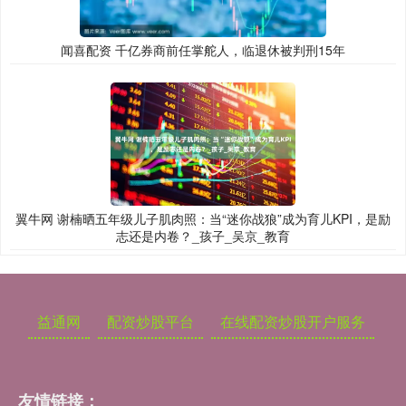
闻喜配资 千亿券商前任掌舵人，临退休被判刑15年
翼牛网 谢楠晒五年级儿子肌肉照：当“迷你战狼”成为育儿KPI，是励
志还是内卷？_孩子_吴京_教育
益通网
配资炒股平台
在线配资炒股开户服务
友情链接：