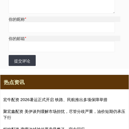
你的昵称
*
你的邮箱
*
提交评论
热点资讯
宏牛配资 2026暑运正式开启 铁路、民航推出多项保障举措
聚宏鑫配资 美伊谈判缓解市场担忧，尽管分歧严重，油价短期仍承压
下行
蚂蚊配资 蜜雪冰城被传要卖早餐了，官方回应