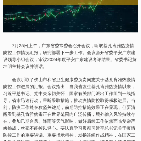
7月25日上午，广东省委常委会召开会议，听取基孔肯雅热疫情
防控工作情况汇报，研究部署下一步工作。会议套开省委平安广东建
设领导小组会议，审议2024年度平安广东建设考评结果。省委书记黄
坤明主持会议并讲话。
会议听取了佛山市和省卫生健康委负责同志关于基孔肯雅热疫情
防控工作进展的汇报。会议指出，自我省发生基孔肯雅热疫情以来，
习近平总书记、党中央亲切关怀，国家有关部门派出工作组到一线指
导，省市迅速行动，果断采取措施，推动疫情防控取得积极进展。当
前，防疫工作处在攻坚关键期，前期防控措施效果正在显现，但要清
醒看到基孔肯雅病毒正在世界范围内广泛传播，境外输入风险持续存
在，叠加汛期台风、降雨等天气影响，做好后续工作依然面临复杂严
峻挑战，丝毫不能掉以轻心。要认真学习贯彻习近平总书记关于疫情
防控工作的重要讲话、重要指示精神，发扬连续作战精神，在国家工