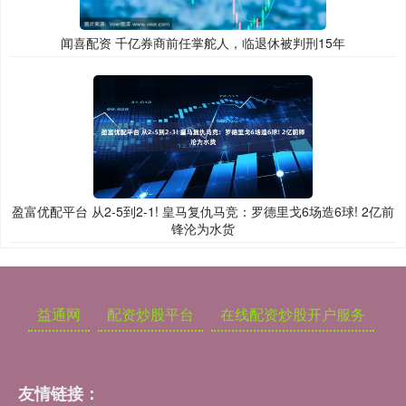
闻喜配资 千亿券商前任掌舵人，临退休被判刑15年
盈富优配平台 从2-5到2-1! 皇马复仇马竞：罗德里戈6场造6球! 2亿前
锋沦为水货
益通网
配资炒股平台
在线配资炒股开户服务
友情链接：