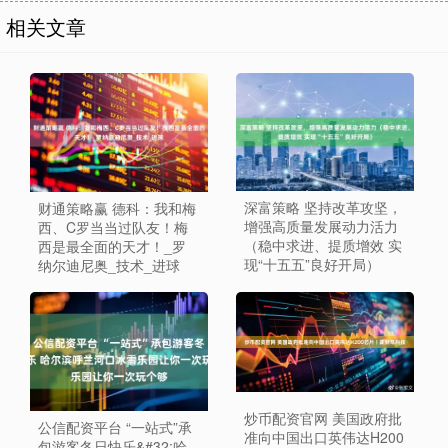
相关文章
深富策略 坚持改革攻坚，
财通策略赢 德科：我和梅
增强高质量发展动力活力
西、C罗当当过队友！梅
（稳中求进、提质增效 实
西是最全面的天才！_罗
现“十五五”良好开局）
纳尔迪尼奥_技术_进球
炒币配资官网 美国政府批
公信配资平台 “一站式”承
准向中国出口英伟达H200
包游客冬日快乐&#32;哈