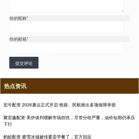
你的昵称
*
你的邮箱
*
提交评论
热点资讯
宏牛配资 2026暑运正式开启 铁路、民航推出多项保障举措
聚宏鑫配资 美伊谈判缓解市场担忧，尽管分歧严重，油价短期仍承压
下行
蚂蚊配资 蜜雪冰城被传要卖早餐了，官方回应