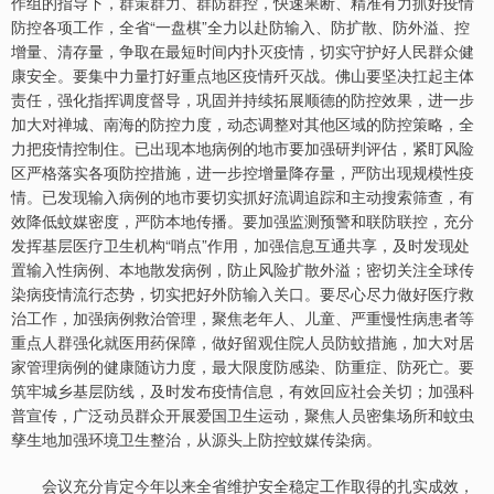
作组的指导下，群策群力、群防群控，快速果断、精准有力抓好疫情
防控各项工作，全省“一盘棋”全力以赴防输入、防扩散、防外溢、控
增量、清存量，争取在最短时间内扑灭疫情，切实守护好人民群众健
康安全。要集中力量打好重点地区疫情歼灭战。佛山要坚决扛起主体
责任，强化指挥调度督导，巩固并持续拓展顺德的防控效果，进一步
加大对禅城、南海的防控力度，动态调整对其他区域的防控策略，全
力把疫情控制住。已出现本地病例的地市要加强研判评估，紧盯风险
区严格落实各项防控措施，进一步控增量降存量，严防出现规模性疫
情。已发现输入病例的地市要切实抓好流调追踪和主动搜索筛查，有
效降低蚊媒密度，严防本地传播。要加强监测预警和联防联控，充分
发挥基层医疗卫生机构“哨点”作用，加强信息互通共享，及时发现处
置输入性病例、本地散发病例，防止风险扩散外溢；密切关注全球传
染病疫情流行态势，切实把好外防输入关口。要尽心尽力做好医疗救
治工作，加强病例救治管理，聚焦老年人、儿童、严重慢性病患者等
重点人群强化就医用药保障，做好留观住院人员防蚊措施，加大对居
家管理病例的健康随访力度，最大限度防感染、防重症、防死亡。要
筑牢城乡基层防线，及时发布疫情信息，有效回应社会关切；加强科
普宣传，广泛动员群众开展爱国卫生运动，聚焦人员密集场所和蚊虫
孳生地加强环境卫生整治，从源头上防控蚊媒传染病。
会议充分肯定今年以来全省维护安全稳定工作取得的扎实成效，