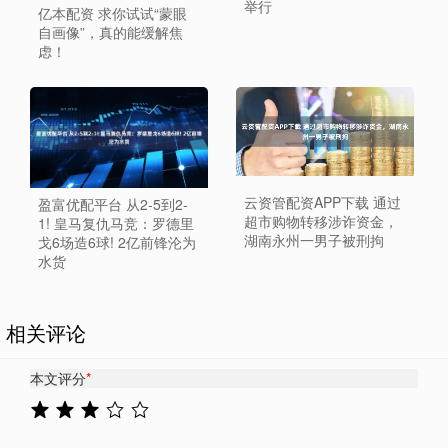
举行
亿本配资 求你试试“蒙眼
自画像”，真的能缓解焦
虑！
云资管配资APP下载 通过
盈富优配平台 从2-5到2-
超市购物转移涉诈资金，
1! 皇马复仇马竞：罗德里
湖南永州一男子被刑拘
戈6场造6球! 2亿前锋沦为
水货
相关评论
本文评分
*