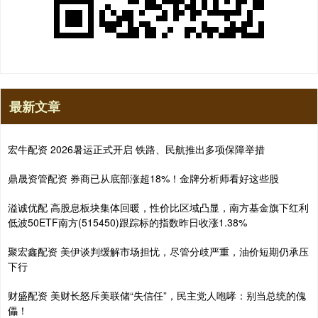
最新文章
宏牛配资 2026暑运正式开启 铁路、民航推出多项保障举措
鼎晟资管配资 券商已从底部涨超18%！金牌分析师看好这些股
溢诚优配 高股息板块集体回暖，性价比区域凸显，南方基金旗下红利
低波50ETF南方(515450)跟踪标的指数昨日收涨1.38%
聚宏鑫配资 美伊谈判缓解市场担忧，尽管分歧严重，油价短期仍承压
下行
财盛配资 美财长怒斥美联储“失信任”，民主党人咆哮：别当总统的傀
儡！