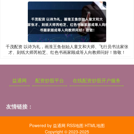
千茂配资 以诗为礼，画淮王鱼创始人童文和大师、飞行员书法家张
才、刻纸大师芮柏芝、红色书画家顾成等人向教师问好！致敬！
益通网
配资炒股平台
在线配资炒股开户服务
友情链接：
Powered by
益通网
RSS地图
HTML地图
Copyright
© 2023-2025