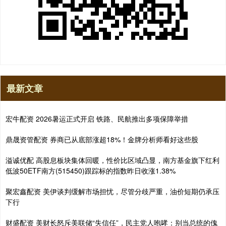
最新文章
宏牛配资 2026暑运正式开启 铁路、民航推出多项保障举措
鼎晟资管配资 券商已从底部涨超18%！金牌分析师看好这些股
溢诚优配 高股息板块集体回暖，性价比区域凸显，南方基金旗下红利
低波50ETF南方(515450)跟踪标的指数昨日收涨1.38%
聚宏鑫配资 美伊谈判缓解市场担忧，尽管分歧严重，油价短期仍承压
下行
财盛配资 美财长怒斥美联储“失信任”，民主党人咆哮：别当总统的傀