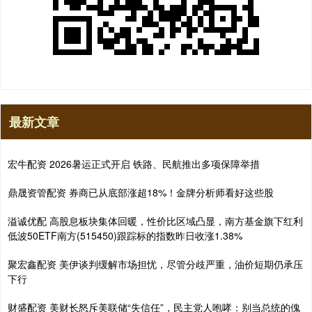
最新文章
宏牛配资 2026暑运正式开启 铁路、民航推出多项保障举措
鼎晟资管配资 券商已从底部涨超18%！金牌分析师看好这些股
溢诚优配 高股息板块集体回暖，性价比区域凸显，南方基金旗下红利
低波50ETF南方(515450)跟踪标的指数昨日收涨1.38%
聚宏鑫配资 美伊谈判缓解市场担忧，尽管分歧严重，油价短期仍承压
下行
财盛配资 美财长怒斥美联储“失信任”，民主党人咆哮：别当总统的傀