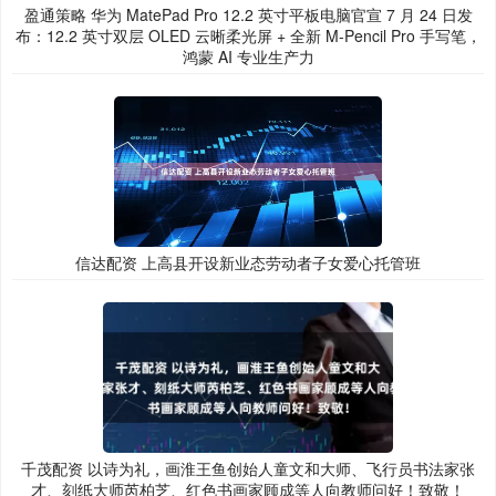
盈通策略 华为 MatePad Pro 12.2 英寸平板电脑官宣 7 月 24 日发
布：12.2 英寸双层 OLED 云晰柔光屏 + 全新 M-Pencil Pro 手写笔，
鸿蒙 AI 专业生产力
信达配资 上高县开设新业态劳动者子女爱心托管班
千茂配资 以诗为礼，画淮王鱼创始人童文和大师、飞行员书法家张
才、刻纸大师芮柏芝、红色书画家顾成等人向教师问好！致敬！