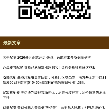
最新文章
宏牛配资 2026暑运正式开启 铁路、民航推出多项保障举措
鼎晟资管配资 券商已从底部涨超18%！金牌分析师看好这些股
溢诚优配 高股息板块集体回暖，性价比区域凸显，南方基金旗下红利
低波50ETF南方(515450)跟踪标的指数昨日收涨1.38%
聚宏鑫配资 美伊谈判缓解市场担忧，尽管分歧严重，油价短期仍承压
下行
财盛配资 美财长怒斥美联储“失信任”，民主党人咆哮：别当总统的傀