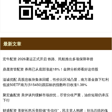
最新文章
宏牛配资 2026暑运正式开启 铁路、民航推出多项保障举措
鼎晟资管配资 券商已从底部涨超18%！金牌分析师看好这些股
溢诚优配 高股息板块集体回暖，性价比区域凸显，南方基金旗下红利
低波50ETF南方(515450)跟踪标的指数昨日收涨1.38%
聚宏鑫配资 美伊谈判缓解市场担忧，尽管分歧严重，油价短期仍承压
下行
财盛配资 美财长怒斥美联储“失信任”，民主党人咆哮：别当总统的傀