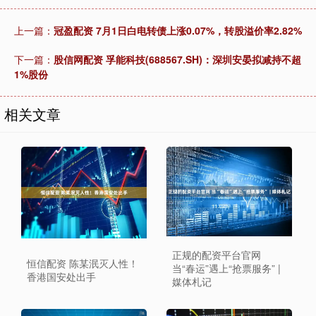
上一篇：
冠盈配资 7月1日白电转债上涨0.07%，转股溢价率2.82%
下一篇：
股信网配资 孚能科技(688567.SH)：深圳安晏拟减持不超
1%股份
相关文章
正规的配资平台官网
恒信配资 陈某泯灭人性！
当“春运”遇上“抢票服务” |
香港国安处出手
媒体札记