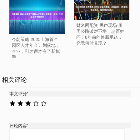
财米网配资 民声现场·川
周公路破烂不堪，老百姓
问：8年前的焕新承诺，
今朝策略 2025上海首个
究竟何时兑现？
园区人才年金计划落地，
企业：引才留才有了新抓
手
相关评论
本文评分
*
评论内容
*