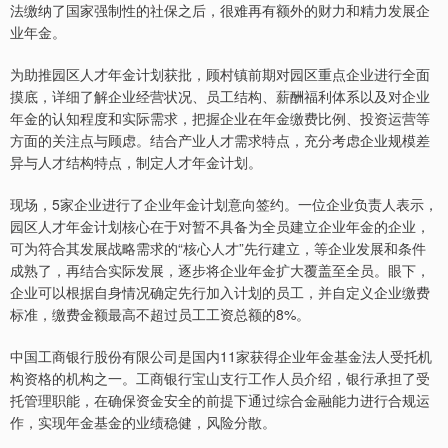
法缴纳了国家强制性的社保之后，很难再有额外的财力和精力发展企
业年金。
为助推园区人才年金计划获批，顾村镇前期对园区重点企业进行全面
摸底，详细了解企业经营状况、员工结构、薪酬福利体系以及对企业
年金的认知程度和实际需求，把握企业在年金缴费比例、投资运营等
方面的关注点与顾虑。结合产业人才需求特点，充分考虑企业规模差
异与人才结构特点，制定人才年金计划。
现场，5家企业进行了企业年金计划意向签约。一位企业负责人表示，
园区人才年金计划核心在于对暂不具备为全员建立企业年金的企业，
可为符合其发展战略需求的“核心人才”先行建立，等企业发展和条件
成熟了，再结合实际发展，逐步将企业年金扩大覆盖至全员。眼下，
企业可以根据自身情况确定先行加入计划的员工，并自定义企业缴费
标准，缴费金额最高不超过员工工资总额的8%。
中国工商银行股份有限公司是国内11家获得企业年金基金法人受托机
构资格的机构之一。工商银行宝山支行工作人员介绍，银行承担了受
托管理职能，在确保资金安全的前提下通过综合金融能力进行合规运
作，实现年金基金的业绩稳健，风险分散。