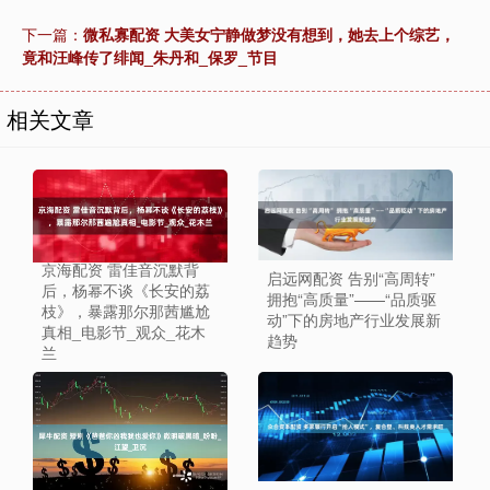
下一篇：
微私寡配资 大美女宁静做梦没有想到，她去上个综艺，
竟和汪峰传了绯闻_朱丹和_保罗_节目
相关文章
京海配资 雷佳音沉默背
启远网配资 告别“高周转”
后，杨幂不谈《长安的荔
拥抱“高质量”——“品质驱
枝》，暴露那尔那茜尴尬
动”下的房地产行业发展新
真相_电影节_观众_花木
趋势
兰