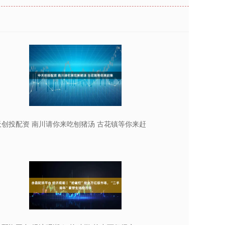
天创投配资 南川请你来吃刨猪汤 古花镇等你来赶