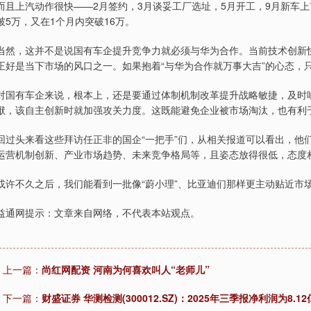
而且上汽动作很快——2月签约，3月谈妥工厂选址，5月开工，9月新车上
破5万，又在1个月内突破16万。
当然，这并不是说国有车企提升竞争力就必须与华为合作。当前技术创新
正好是当下市场的风口之一。如果抱着“与华为合作就万事大吉”的心态，
对国有车企来说，根本上，还是要通过体制机制改革提升战略敏捷，及时
袱，该自主创新时就加强攻关力度。这既能避免企业被市场淘汰，也有利
回过头来看这些拜访任正非的国企“一把手”们，从相关报道可以看出，他
运营机制创新、产业市场趋势、未来竞争格局等，且姿态放得很低，态度
或许不久之后，我们能看到一批像“蔚小理”、比亚迪们那样更主动贴近市
益通网提示：文章来自网络，不代表本站观点。
上一篇：
尚红网配资 河南为何喜欢叫人“老师儿”
下一篇：
财盛证券 华测检测(300012.SZ)：2025年三季报净利润为8.1