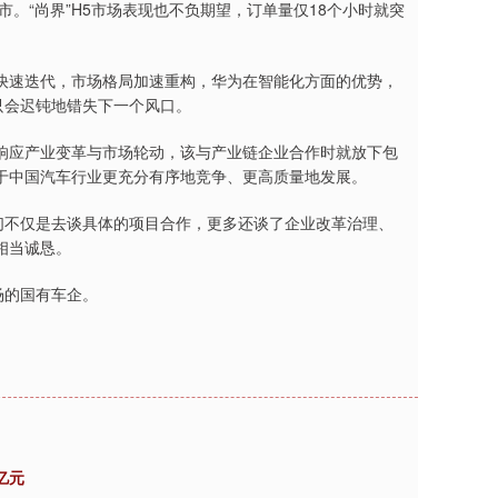
市。“尚界”H5市场表现也不负期望，订单量仅18个小时就突
快速迭代，市场格局加速重构，华为在智能化方面的优势，
只会迟钝地错失下一个风口。
响应产业变革与市场轮动，该与产业链企业合作时就放下包
于中国汽车行业更充分有序地竞争、更高质量地发展。
们不仅是去谈具体的项目合作，更多还谈了企业改革治理、
相当诚恳。
场的国有车企。
2亿元