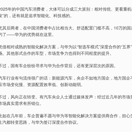
2025年的中国汽车消费者，大体可以分成三大派别：相对传统、更看重
发”的，还有就是追求智能化、科技感的。
尤其后两者，在中国消费者中占比相当大。舒适配置门槛不高，10万的
的了——华为的优势就在这里。
凭借相对成熟的智能化解决方案，与华为以“智选车模式”深度合作的“五界”
场。其他形式合作的车型，市场竞争力也得到不同程度的提升。
不过，国有车企纷纷寻求与华为合作背后，还有更深层次的原因。
汽车行业有句流传很广的话：新能源汽车，央企不如地方国企，地方国企
应市场变化慢、资源配置效率低、创新动能弱。
不过，风向正在转变。有汽车央企人士通过媒体发声：经过近几年的市场
市场真实需求有所错位。
比如在几年前，车企普遍不愿与华为等智能化解决方案提供商合作，担心失
上汽都转变思路，与华为签订深度合作协议。