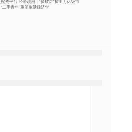
盈配资平台 经济观潮｜“捡破烂”捡出万亿级市
，“二手青年”重塑生活经济学