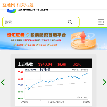
益通网 相关话题
上证指数
3940.04
39.68
1.02%